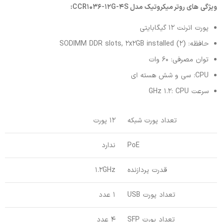
ویژگی های روتر میکروتیک مدل CCR1036-12G-4S:
پورت اترنت 12 گیگابایتی
حافظه: (2) SODIMM DDR slots, 2x2GB installed
توان مصرفی: 60 وات
CPU: سی و شش هسته ای
سرعت GHz 1.2: CPU
تعداد پورت شبکه
12 پورت
PoE
ندارد
قدرت پردازنده
1.2GHz
تعداد پورت USB
1 عدد
تعداد پورت SFP
4 عدد