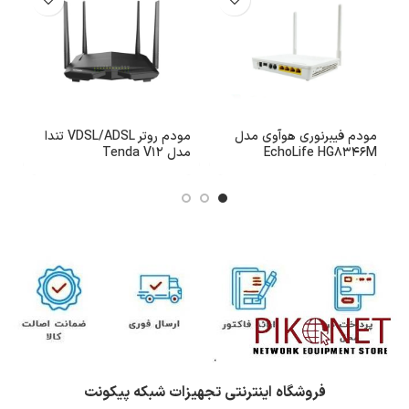
مودم فیبرنوری هوآوی مدل
مودم روتر VDSL/ADSL تندا
EchoLife HG8346M
مدل Tenda V12
ای
فروشگاه اینترنتی تجهیزات شبکه پیکونت