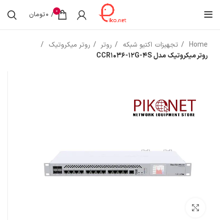
0
/
0
تومان
Home
تجهیزات اکتیو شبکه
روتر
روتر میکروتیک
روتر میکروتیک مدل CCR1036-12G-4S
بزرگنمایی تصویر