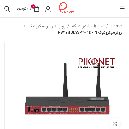
0
/
0
تومان
Home
تجهیزات اکتیو شبکه
روتر
روتر میکروتیک
روتر میکروتیک RB2011UiAS-2HnD-IN
بزرگنمایی تصویر