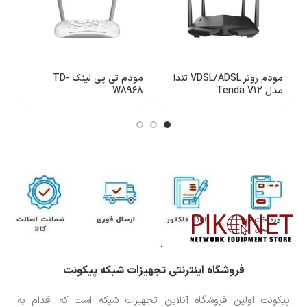
مودم روتر VDSL/ADSL تندا
مودم تی پی لینک TD-
مدل Tenda V12
W8968
2
فروشگاه اینترنتی تجهیزات شبکه پیکونت
پیکونت اولین فروشگاه آنلاین تجهیزات شبکه است که اقدام به