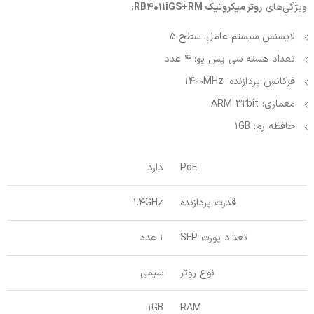
ویژگی‌های
روتر میکروتیک RB4011iGS+RM
:
لایسنس سیستم عامل: سطح 5
تعداد هسته سی پس یو: 4 عدد
فرکانس پردازنده: 1400MHz
معماری: ARM 32bit
حافظه رم: 1GB
PoE
دارد
قدرت پردازنده
1.4GHz
تعداد پورت SFP
1 عدد
نوع روتر
سیمی
1GB
RAM