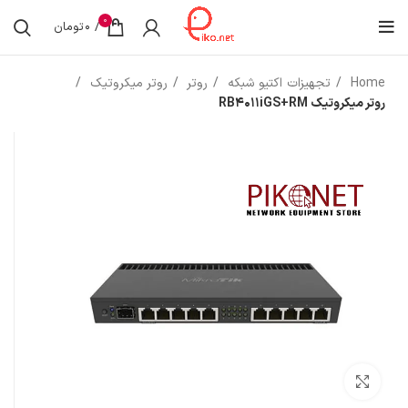
0
/
0
تومان
Home
تجهیزات اکتیو شبکه
روتر
روتر میکروتیک
روتر میکروتیک RB4011iGS+RM
بزرگنمایی تصویر