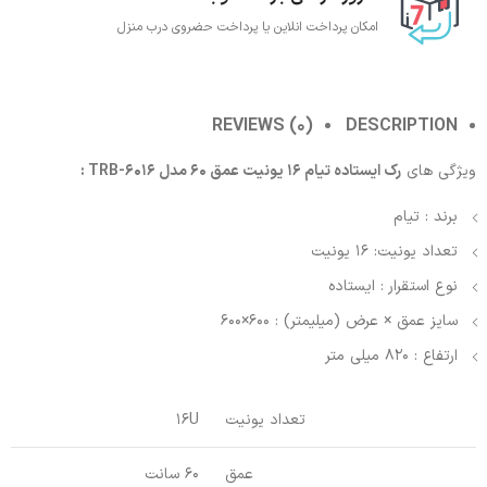
امکان پرداخت انلاین یا پرداخت حضروی درب منزل
REVIEWS (0)
DESCRIPTION
ویژگی های
رک ایستاده تیام 16 یونیت عمق 60 مدل TRB-6016 :
برند : تیام
تعداد یونیت: 16 یونیت
نوع استقرار : ایستاده
سایز عمق × عرض (میلیمتر) : 600×600
ارتفاع : 820 میلی متر
تعداد یونیت
16U
عمق
60 سانت