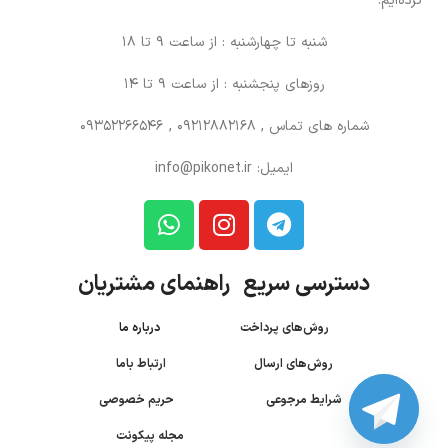
کرده‌ایم.
شنبه تا چهارشنبه : از ساعت 9 تا 18
روزهای پنجشنبه : از ساعت 9 تا 14
شماره های تماس
, 09212882168 , 09352266546
ایمیل: info@pikonet.ir
دسترسی سریع راهنمای مشتریان
روش‌های پرداخت
درباره ما
روش‌های ارسال
ارتباط باما
شرایط مرجوعی
حریم خصوصی
مجله پیکونت