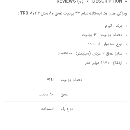
REVIEWS (0)
DESCRIPTION
ویژگی های
رک ایستاده تیام 42 یونیت عمق 80 مدل TRB-8042 :
برند : تیام
تعداد یونیت: 42 یونیت
نوع استقرار : ایستاده
سایز عمق × عرض (میلیمتر) : 800×600
ارتفاع : 1970 میلی متر
تعداد یونیت
42U
عمق
80 سانت
نوع رک
ایستاده