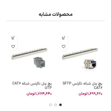
محصولات مشابه
پچ پنل شبکه نگزنس SFTP
پچ پنل نگزنس شبکه CAT6
R
UTP
CAT6
1,699,620
تومان
1,784,640
تومان
4