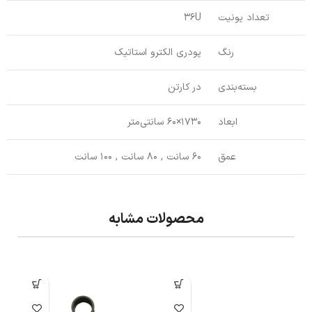
تعداد یونیت
36U
رنگ
پودری الکترو استاتیک
بسته‌بندی
در کارتن
ابعاد
1730×60 سانتی‌متر
عمق
60 سانت , 80 سانت , 100 سانت
محصولات مشابه