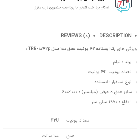
امکان پرداخت انلاین یا پرداخت حضروی درب منزل
REVIEWS (0)
DESCRIPTION
ویژگی های
رک ایستاده 42 یونیت عمق 100 مدل TRB-1042p :
برند : تیام
تعداد یونیت: 42 یونیت
نوع استقرار : ایستاده
سایز عمق × عرض (میلیمتر) : 1000×600
ارتفاع : 1970 میلی متر
تعداد یونیت
42U
عمق
100 سانت