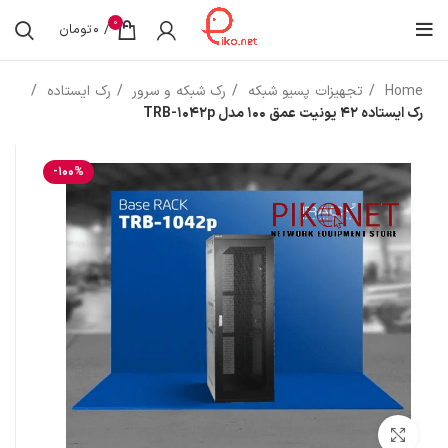
0
/
0
تومان
Home
تجهیزات پسیو شبکه
رک شبکه و سرور
رک ایستاده
رک ایستاده 42 یونیت عمق 100 مدل TRB-1042p
-100%
بزرگنمایی تصویر