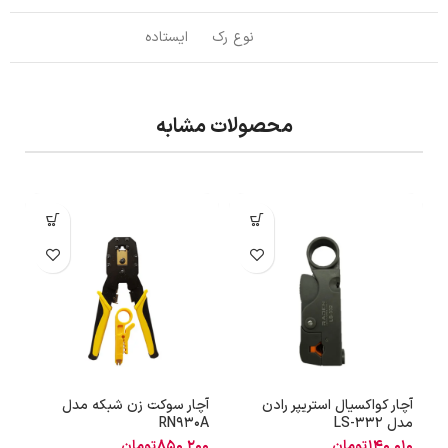
نوع رک
ایستاده
محصولات مشابه
آچار کواکسیال استریپر رادن
آچار سوکت زن شبکه مدل
آچ
مدل LS-332
RN930A
140,010
تومان
850,200
تومان
8