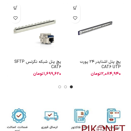
پچ پنل اشنایدر 24 پورت
پچ پنل شبکه نگزنس SFTP
ا
CAT6
CAT6 UTP
2,084,940
تومان
1,699,620
تومان
0