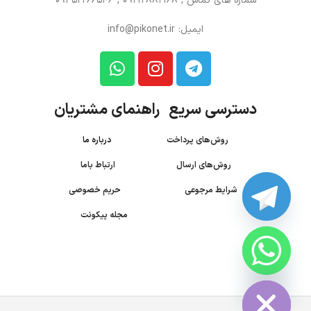
شماره های تماس
, 09212882168 , 09352266546
ایمیل: info@pikonet.ir
دسترسی سریع راهنمای مشتریان
روش‌های پرداخت
درباره ما
روش‌های ارسال
ارتباط باما
شرایط مرجوعی
حریم خصوصی
مجله پیکونت
CHATY
HIDE