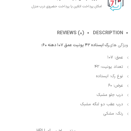
امکان پرداخت انلاین یا پرداخت حضروی درب منزل
REVIEWS (0)
DESCRIPTION
ویژگی های
رک ایستاده 42 یونیت عمق 107 دهنه 60:
عمق: 107
تعداد یونیت: 42
نوع رک: ایستاده
عرض: 60
درب جلو مشبک
درب عقب دو لنگه مشبک
رنگ: مشکی
برند
اچ پی آی | HPI