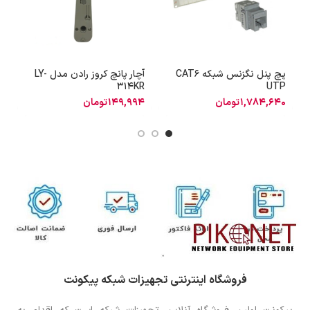
پچ پنل نگزنس شبکه CAT6
آچار پانچ کروز رادن مدل LY-
آ
314KR
UTP
1,784,640
تومان
149,994
تومان
فروشگاه اینترنتی تجهیزات شبکه پیکونت