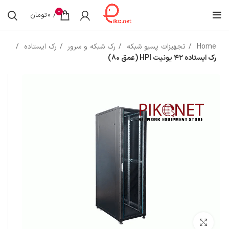
0
/
0
تومان
Home
تجهیزات پسیو شبکه
رک شبکه و سرور
رک ایستاده
رک ایستاده 42 یونیت HPI (عمق 80)
بزرگنمایی تصویر