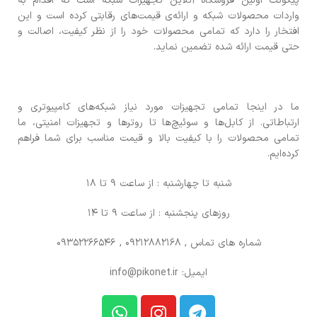
پیکونت اولین فروشگاه آنلاین تجهیزات شبکه است که اقدام به
واردات محصولات شبکه و ارائه‌ی قیمت‌های رقابتی کرده است و این
افتخار را دارد که تمامی محصولات خود را از نظر کیفیت، اصالت و
حتی قیمت ارائه شده تضمین نماید.
ما در اینجا تمامی تجهیزات مورد نیاز شبکه‌های کامپیوتری و
ارتباطاتی. از کابل‌ها و سوئیچ‌ها تا روترها و تجهیزات امنیتی، ما
تمامی محصولات را با کیفیت بالا و قیمت مناسب برای شما فراهم
کرده‌ایم.
شنبه تا چهارشنبه : از ساعت 9 تا 18
روزهای پنجشنبه : از ساعت 9 تا 14
شماره های تماس
, 09212882168 , 09352266546
ایمیل: info@pikonet.ir