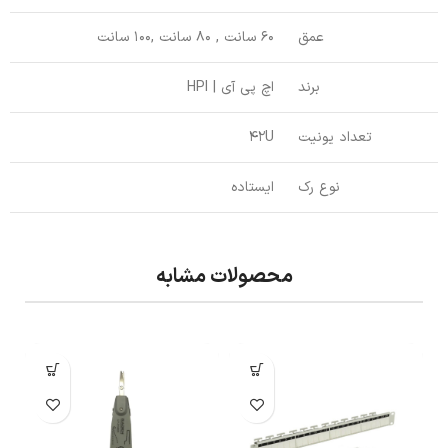
عمق
60 سانت , 80 سانت ,100 سانت
برند
اچ پی آی | HPI
تعداد یونیت
42U
نوع رک
ایستاده
محصولات مشابه