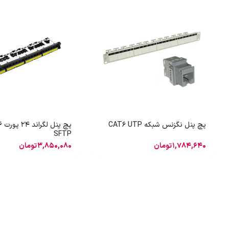
پچ پنل نگزنس شبکه CAT6 UTP
پچ پ
SFTP
1,784,640
تومان
3,850,080
تومان