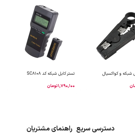
ل شبکه و کواکسیال
تستر کابل شبکه کد SC8108
ان
1,790,100
تومان
دسترسی سریع راهنمای مشتریان