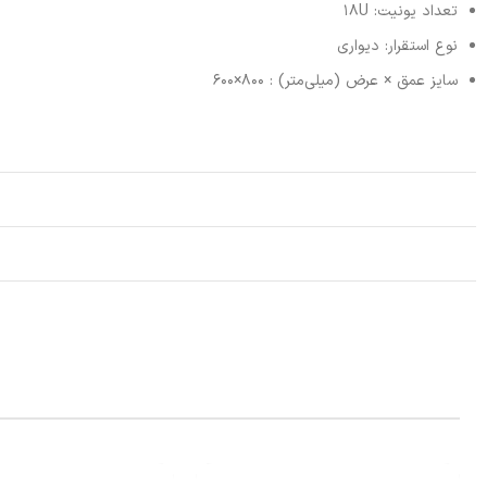
تعداد یونیت: 18U
نوع استقرار: دیواری
سایز عمق × عرض (میلی‌متر) : 800×600