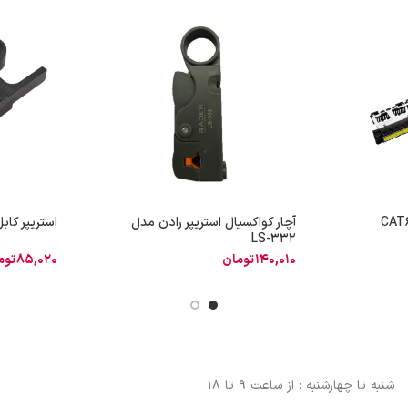
نل لگراند 24 پورت CAT6
آچار کواکسیال استریپر رادن مدل
استریپر کاب
LS-332
140,010
تومان
85,020
توم
شنبه تا چهارشنبه : از ساعت 9 تا 18