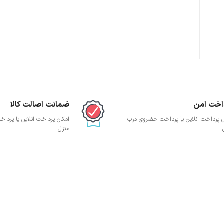
پچ پنل SFTP
پچ پنل UTP
پچ پنل دی لینک
پچ پنل لگراند
پچ پنل نگزنس
اخت امن
ضمانت اصالت کالا
ن پرداخت انلاین یا پرداخت حضروی درب
امکان پرداخت انلاین یا پرد
منزل