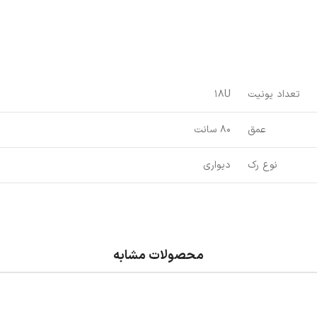
تعداد یونیت
18U
عمق
80 سانت
نوع رک
دیواری
محصولات مشابه