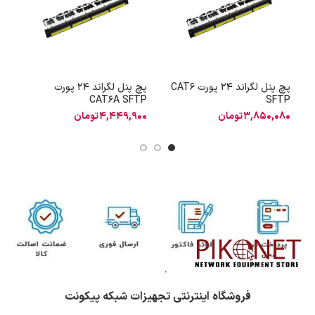
پچ پنل لگراند 24 پورت CAT6
پچ پنل لگراند 24 پورت
P
CAT6A SFTP
SFTP
3,850,080
تومان
4,449,900
تومان
0
فروشگاه اینترنتی تجهیزات شبکه پیکونت