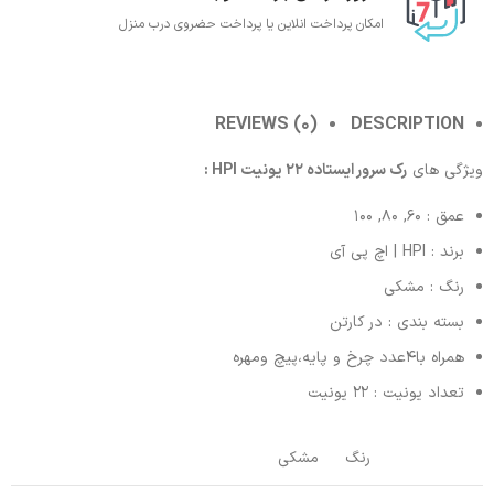
امکان پرداخت انلاین یا پرداخت حضروی درب منزل
REVIEWS (0)
DESCRIPTION
ویژگی های
رک سرور ایستاده 22 یونیت HPI :
عمق : 60, 80, 100
برند : HPI | اچ پی آی
رنگ : مشکی
بسته بندی : در کارتن
همراه با4عدد چرخ و پایه،پیچ ومهره
تعداد یونیت : 22 یونیت
رنگ
مشکی