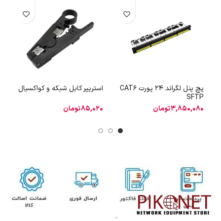
پچ پنل لگراند 24 پورت CAT6
استریپر کابل شبکه و کواکسیال
آچ
SFTP
3,850,080
تومان
85,020
تومان
8