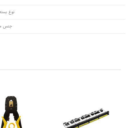
نوع بسته
جنس م