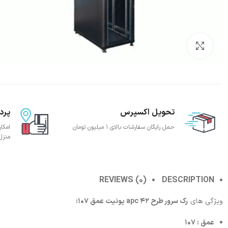
بزرگنمایی تصویر
تحویل اکسپرس
پرد
حمل رایگان سفارشات بالای 1 میلیون تومان
امکا
منزل
REVIEWS (0)
DESCRIPTION
ویژگی های
رک سرور طرح apc 42 یونیت عمق 107:
عمق : 107