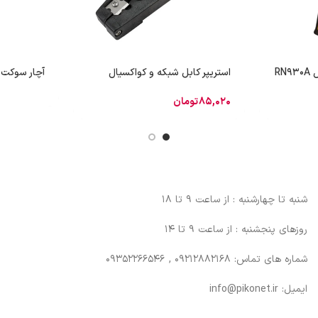
RN
استریپر کابل شبکه و کواکسیال
آچار سوکت زن
85,020
تومان
شنبه تا چهارشنبه : از ساعت 9 تا 18
روزهای پنجشنبه : از ساعت 9 تا 14
شماره های تماس: 09212882168 , 09352266546
ایمیل: info@pikonet.ir