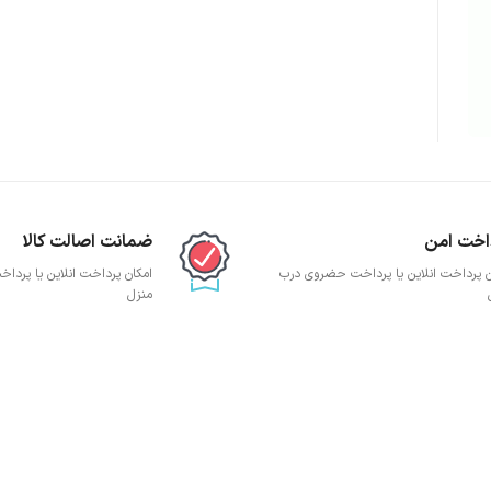
پچ پنل SFTP
پچ پنل UTP
پچ پنل دی لینک
پچ پنل لگراند
پچ پنل نگزنس
اخت امن
ضمانت اصالت کالا
ن پرداخت انلاین یا پرداخت حضروی درب
امکان پرداخت انلاین یا پرد
منزل