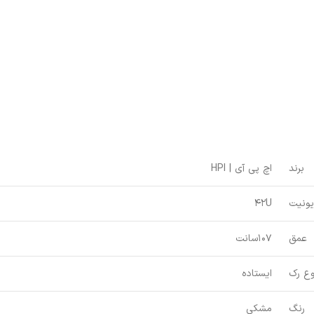
برند
اچ پی آی | HPI
یونیت
42U
عمق
107سانت
وع رک
ایستاده
رنگ
مشکی