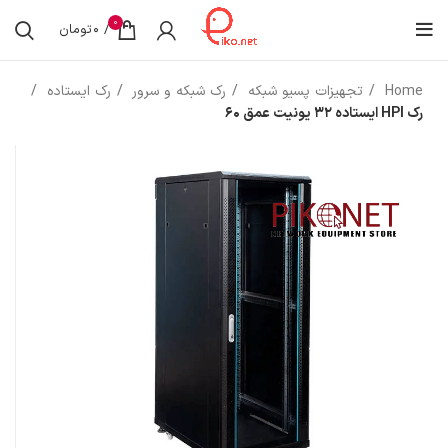
0
/
0
تومان
Home
تجهیزات پسیو شبکه
رک شبکه و سرور
رک ایستاده
رک HPI ایستاده 32 یونیت عمق 60