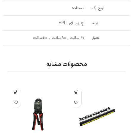
نوع رک
ایستاده
برند
اچ پی آی | HPI
عمق
60 سانت , 80 سانت , 100 سانت
محصولات مشابه