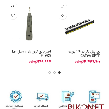
پچ پنل لگراند 24 پورت
آچار پانچ کروز رادن مدل LY-
آ
CAT6A SFTP
314KR
مد
4,449,900
تومان
149,994
تومان
0