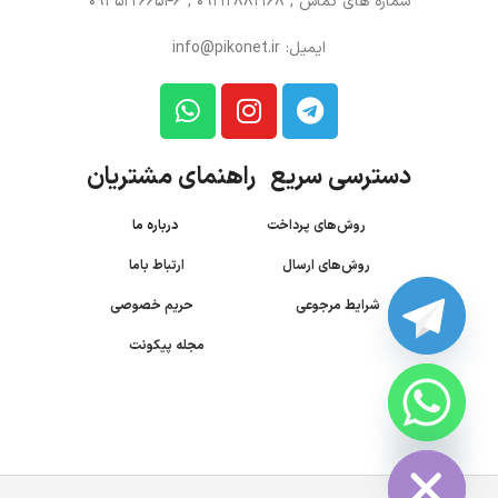
شماره های تماس
, 09212882168 , 09352266546
ایمیل: info@pikonet.ir
دسترسی سریع راهنمای مشتریان
روش‌های پرداخت
درباره ما
روش‌های ارسال
ارتباط باما
شرایط مرجوعی
حریم خصوصی
مجله پیکونت
CHATY
HIDE