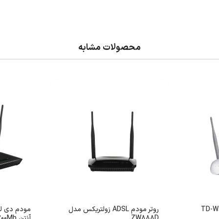
محصولات مشابه
روتر مودم ADSL زولتریکس مدل
ZW888D
آنتن 300Mb