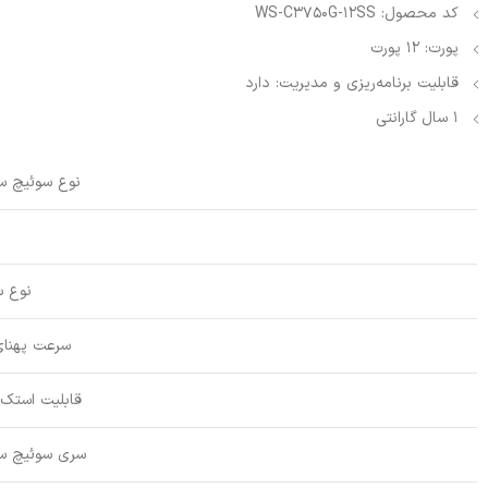
کد محصول: WS-C3750G-12SS
پورت: 12 پورت
قابلیت برنامه‌ریزی و مدیریت: دارد
1 سال گارانتی
نوع سوئیچ س
نوع س
سرعت پهنای
قابلیت استک
سری سوئیچ س