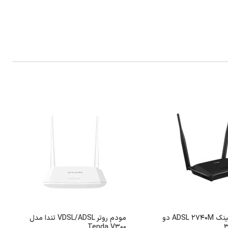
مودم دی لینک ADSL 2740M دو
مودم روتر VDSL/ADSL تندا مدل
Tenda V300