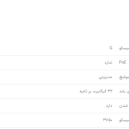
یسکو
G
PoE
ندارد
وئیچ
مدیریتی
 باند
32 گیگابیت بر ثانیه
 شدن
دارد
یسکو
3750