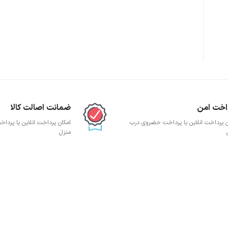
پچ پنل SFTP
پچ پنل UTP
پچ پنل دی لینک
پچ پنل لگراند
پچ پنل نگزنس
اخت امن
ضمانت اصالت کالا
ن پرداخت انلاین یا پرداخت حضروی درب
امکان پرداخت انلاین یا پرد
منزل