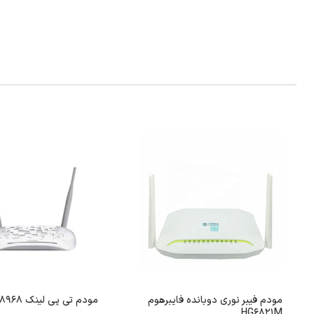
مودم فیبر نوری دوبانده فایبرهوم
مودم تی پی لینک TD-W8968
HG6821M