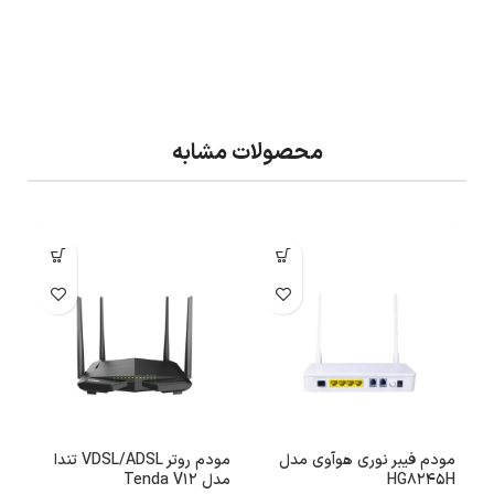
محصولات مشابه
مودم فیبر نوری هوآوی مدل
مودم روتر VDSL/ADSL تندا
م
HG8245H
مدل Tenda V12
هو