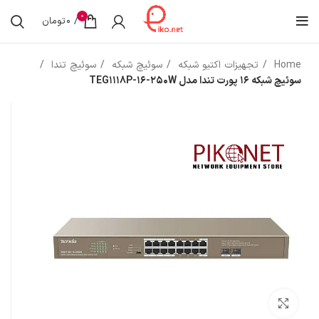
0
/
0
تومان
Home
تجهیزات اکتیو شبکه
سوئیچ شبکه
سوئیچ تندا
سوئیچ شبکه 16 پورت تندا مدل TEG1118P-16-250W
بزرگنمایی تصویر