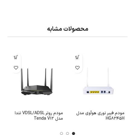
محصولات مشابه
مودم فیبر نوری هوآوی مدل
مودم روتر VDSL/ADSL تندا
م
HG8245H
مدل Tenda V12
هو