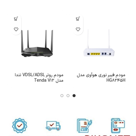
مودم فیبر نوری هوآوی مدل
مودم روتر VDSL/ADSL تندا
م
HG8245H
مدل Tenda V12
1