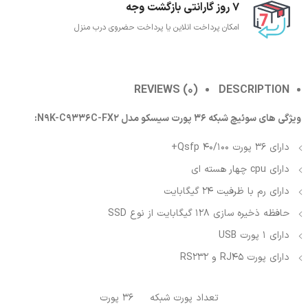
7 روز گارانتی بازگشت وجه
امکان پرداخت انلاین یا پرداخت حضروی درب منزل
REVIEWS (0)
DESCRIPTION
ویژگی های سوئیچ شبکه 36 پورت سیسکو مدل N9K-C9336C-FX2:
دارای 36 پورت 40/100 Qsfp+
دارای cpu چهار هسته ای
دارای رم با ظرفیت 24 گیگابایت
حافظه ذخیره سازی 128 گیگابایت از نوع SSD
دارای 1 پورت USB
دارای پورت RJ45 و RS232
تعداد پورت شبکه
36 پورت