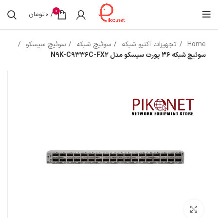
0
/
0
تومان
Home
تجهیزات اکتیو شبکه
سوئیچ شبکه
سوئیچ سیسکو
سوئیچ شبکه 36 پورت سیسکو مدل N9K-C9336C-FX2
بزرگنمایی تصویر