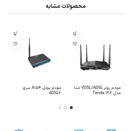
محصولات مشابه
مودم روتر VDSL/ADSL تندا
مودم یوتل A154 سری
مدل Tenda V12
ADSL2
مد