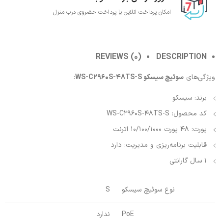
امکان پرداخت انلاین یا پرداخت حضروی درب منزل
REVIEWS (0)
DESCRIPTION
ویژگی‌های
سوئیچ سیسکو WS-C2960S-48TS-S
:
برند: سیسکو
کد محصول: WS-C2960S-48TS-S
پورت: 48 پورت 10/100/1000 اترنت
قابلیت برنامه‌ریزی و مدیریت: دارد
1 سال گارانتی
نوع سوئیچ سیسکو
S
PoE
ندارد