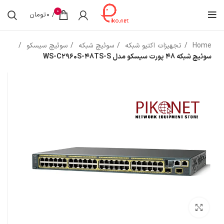
0
/
0
تومان
Home
تجهیزات اکتیو شبکه
سوئیچ شبکه
سوئیچ سیسکو
سوئیچ شبکه 48 پورت سیسکو مدل WS-C2960S-48TS-S
بزرگنمایی تصویر