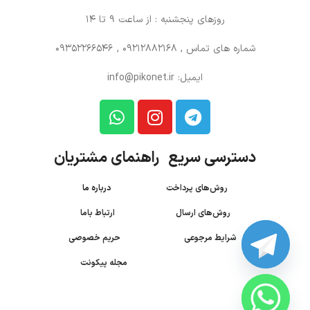
روزهای پنجشنبه : از ساعت 9 تا 14
شماره های تماس
, 09212882168 , 09352266546
ایمیل: info@pikonet.ir
دسترسی سریع راهنمای مشتریان
روش‌های پرداخت
درباره ما
روش‌های ارسال
ارتباط باما
شرایط مرجوعی
حریم خصوصی
مجله پیکونت