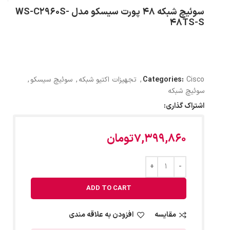
سوئیچ شبکه 48 پورت سیسکو مدل WS-C2960S-
48TS-S
Cisco
Categories:
,
تجهیزات اکتیو شبکه
,
سوئیچ سیسکو
,
سوئیچ شبکه
اشتراک گذاری:
7,399,860
تومان
ADD TO CART
مقایسه
افزودن به علاقه مندی