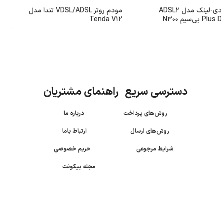
مودم روتر دی-لینک مدل ADSL2
مودم روتر VDSL/ADSL تندا مدل
ی‌سیم N300
Tenda V12
دسترسی سریع راهنمای مشتریان
روش‌های پرداخت
درباره ما
روش‌های ارسال
ارتباط باما
شرایط مرجوعی
حریم خصوصی
مجله پیکونت