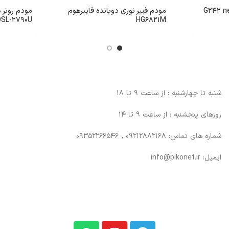
بر نوری یوتل G242 new
مودم فیبر نوری دوبانده فایبرهوم
HG6821M
Plus DSL-2790U ب
شنبه تا چهارشنبه : از ساعت 9 تا 18
روزهای پنجشنبه : از ساعت 9 تا 14
شماره های تماس: 09212882168 , 09352266546
ایمیل: info@pikonet.ir