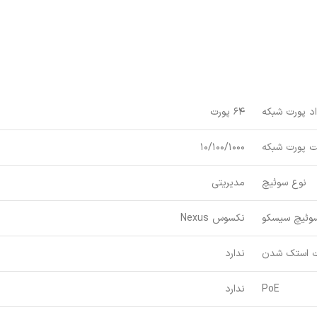
د پورت شبکه
64 پورت
 پورت شبکه
10/100/1000
نوع سوئیچ
مدیریتی
وئیچ سیسکو
نکسوس Nexus
ت استک شدن
ندارد
PoE
ندارد