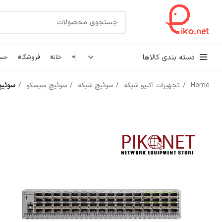
دسته بندی کالاها
خانه
فروشگاه
حسا
Home
تجهیزات اکتیو شبکه
سوئیچ شبکه
سوئیچ سیسکو
سوئیچ شبکه 64 پور
کابل شبکه
رک شبکه و سرور
پچ کورد شبکه
اتصالات شبکه