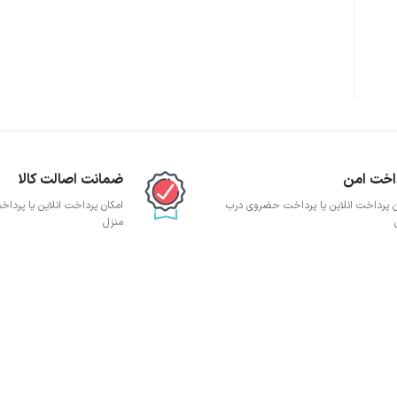
پچ پنل SFTP
پچ پنل UTP
پچ پنل دی لینک
پچ پنل لگراند
پچ پنل نگزنس
اخت امن
ضمانت اصالت کالا
ن پرداخت انلاین یا پرداخت حضروی درب
امکان پرداخت انلاین یا پرد
منزل