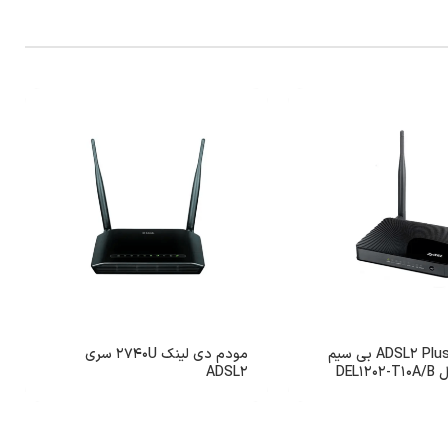
مودم روتر ADSL2 Plus بی سیم
مودم دی لینک 2740U سری
DEL1
ADSL2