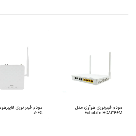
مودم فیبرنوری هوآوی مدل
02FG
EchoLife HG8346M