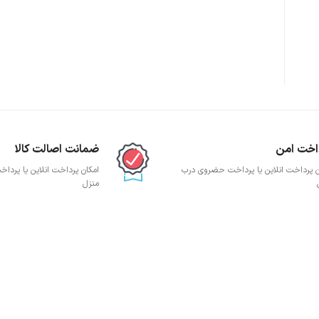
پچ پنل SFTP
پچ پنل UTP
پچ پنل دی لینک
پچ پنل لگراند
پچ پنل نگزنس
اخت امن
ضمانت اصالت کالا
ن پرداخت انلاین یا پرداخت حضروی درب
امکان پرداخت انلاین یا پرد
منزل