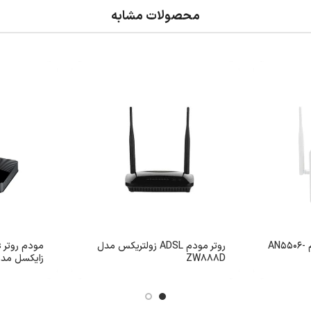
محصولات مشابه
مودم فیبر نوری فایبرهوم AN5506-
روتر مودم ADSL زولتریکس مدل
ZW888D
زایکسل مدل 202-T10A/B