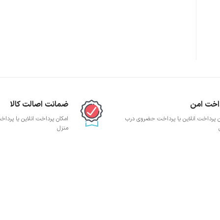
پچ پنل SFTP
پچ پنل UTP
پچ پنل دی لینک
پچ پنل لگراند
پچ پنل نگزنس
اخت امن
ضمانت اصالت کالا
ن پرداخت انلاین یا پرداخت حضروی درب
امکان پرداخت انلاین یا پرد
منزل