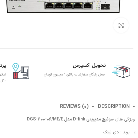
بزرگنمایی تصویر
تحویل اکسپرس
پرد
حمل رایگان سفارشات بالای 1 میلیون تومان
امکا
منزل
REVIEWS (0)
DESCRIPTION
ویژگی های
سوئیچ مدیریتی D-link مدل DGS-1100-06/ME/E
برند : دی لینک