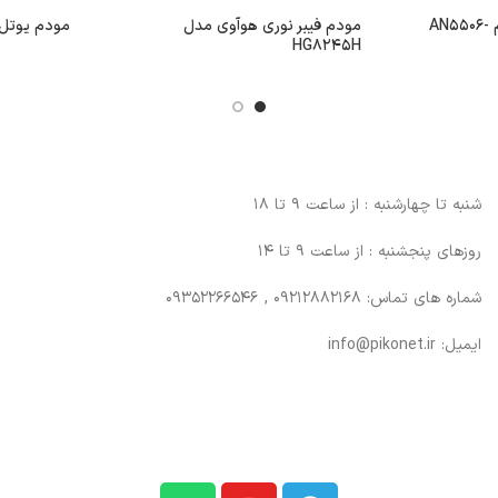
مودم فیبر نوری فایبرهوم AN5506-
مودم فیبر نوری هوآوی مدل
مودم یوتل A154 سری SL2
HG8245H
شنبه تا چهارشنبه : از ساعت 9 تا 18
روزهای پنجشنبه : از ساعت 9 تا 14
شماره های تماس: 09212882168 , 09352266546
ایمیل: info@pikonet.ir