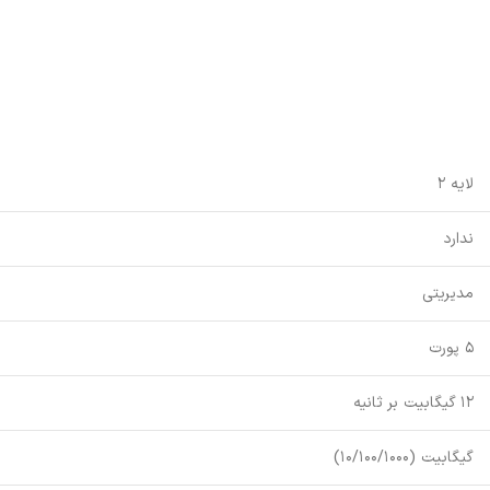
لایه 2
ندارد
مدیریتی
5 پورت
12 گیگابیت بر ثانیه
گیگابیت (10/100/1000)