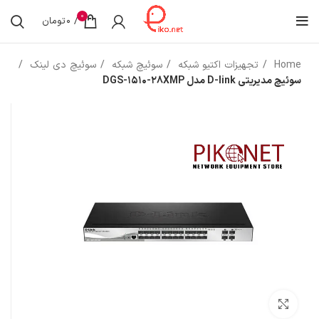
0
/
0
تومان
Home
تجهیزات اکتیو شبکه
سوئیچ شبکه
سوئیچ دی لینک
سوئیچ مدیریتی D-link مدل DGS-1510-28XMP
بزرگنمایی تصویر