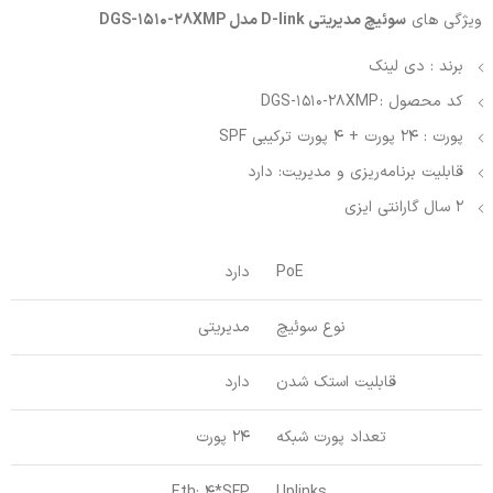
ویژگی های
سوئیچ مدیریتی D-link مدل DGS-1510-28XMP
برند : دی لینک
کد محصول : DGS-1510-28XMP
پورت : 24 پورت + 4 پورت ترکیبی SPF
قابلیت برنامه‌ریزی و مدیریت: دارد
2 سال گارانتی ایزی
PoE
دارد
نوع سوئیچ
مدیریتی
قابلیت استک شدن
دارد
تعداد پورت شبکه
24 پورت
Eth: 4*SFP
Uplinks