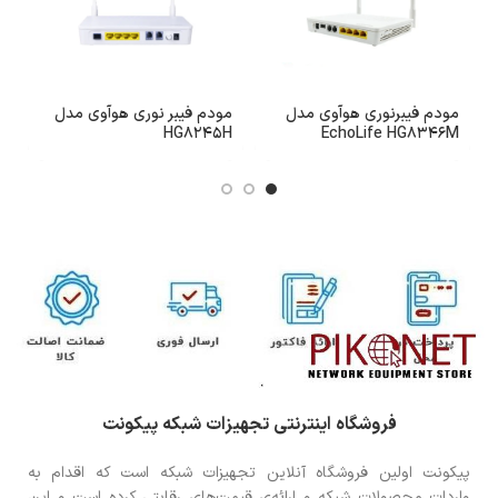
مودم فیبرنوری هوآوی مدل
مودم فیبر نوری هوآوی مدل
م
U
HG8245H
EchoLife HG8346M
بی
فروشگاه اینترنتی تجهیزات شبکه پیکونت
پیکونت اولین فروشگاه آنلاین تجهیزات شبکه است که اقدام به
واردات محصولات شبکه و ارائه‌ی قیمت‌های رقابتی کرده است و این