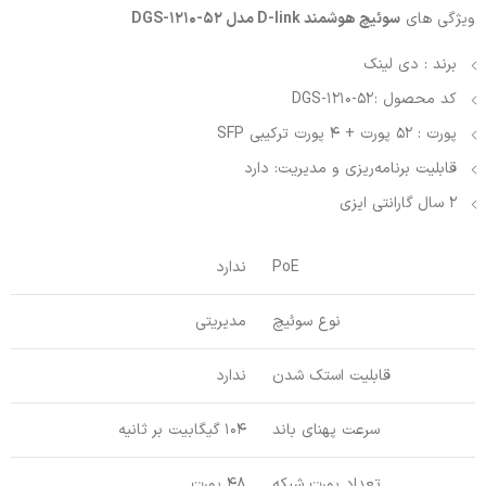
ویژگی های
سوئیچ هوشمند D-link مدل DGS-1210-52
برند : دی لینک
کد محصول : DGS-1210-52
پورت : 52 پورت + 4 پورت ترکیبی SFP
قابلیت برنامه‌ریزی و مدیریت: دارد
2 سال گارانتی ایزی
PoE
ندارد
نوع سوئیچ
مدیریتی
قابلیت استک شدن
ندارد
سرعت پهنای باند
104 گیگابیت بر ثانیه
تعداد پورت شبکه
48 پورت