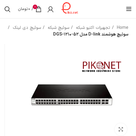
0
/
0
تومان
Home
تجهیزات اکتیو شبکه
سوئیچ شبکه
سوئیچ دی لینک
سوئیچ هوشمند D-link مدل DGS-1210-52
بزرگنمایی تصویر