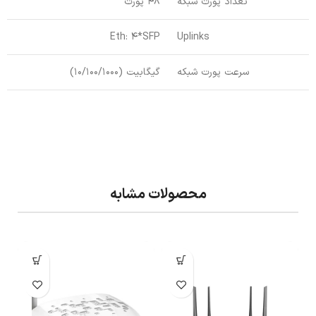
تعداد پورت شبکه
48 پورت
Eth: 4*SFP
Uplinks
سرعت پورت شبکه
گیگابیت (10/100/1000)
محصولات مشابه