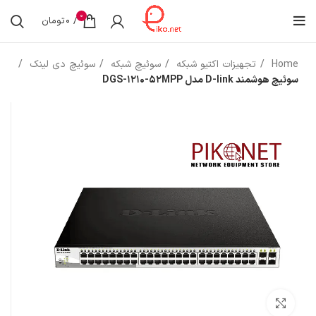
0
/
0
تومان
Home
تجهیزات اکتیو شبکه
سوئیچ شبکه
سوئیچ دی لینک
سوئیچ هوشمند D-link مدل DGS-1210-52MPP
بزرگنمایی تصویر