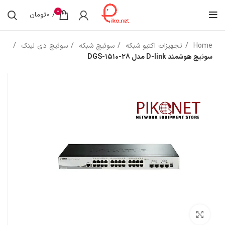
0
/
0
تومان
Home
تجهیزات اکتیو شبکه
سوئیچ شبکه
سوئیچ دی لینک
سوئیچ هوشمند D-link مدل DGS-1510-28
بزرگنمایی تصویر