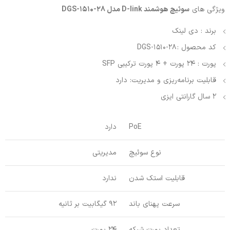
ویژگی های
سوئیچ هوشمند D-link مدل DGS-1510-28
برند : دی لینک
کد محصول : DGS-1510-28
پورت : 24 پورت + 4 پورت ترکیبی SFP
قابلیت برنامه‌ریزی و مدیریت: دارد
2 سال گارانتی ایزی
PoE
دارد
نوع سوئیچ
مدیریتی
قابلیت استک شدن
ندارد
سرعت پهنای باند
92 گیگابیت بر ثانیه
تعداد پورت شبکه
24 پورت