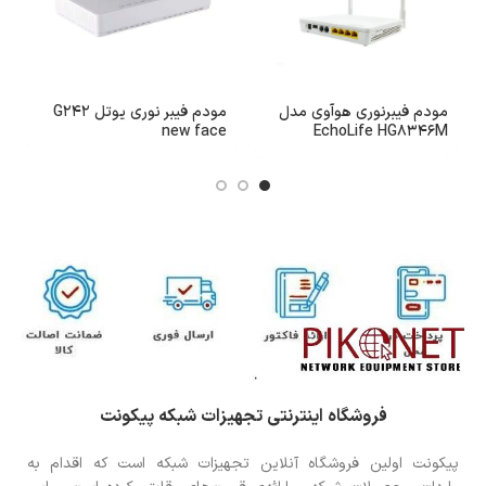
مودم فیبرنوری هوآوی مدل
مودم فیبر نوری یوتل G242
م
G
new face
EchoLife HG8346M
فروشگاه اینترنتی تجهیزات شبکه پیکونت
پیکونت اولین فروشگاه آنلاین تجهیزات شبکه است که اقدام به