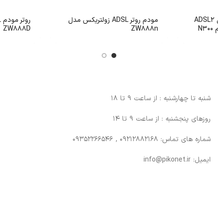
مودم روتر دی-لینک مدل ADSL2
مودم روتر ADSL زولتریکس مدل
ZW888D
ZW888n
شنبه تا چهارشنبه : از ساعت 9 تا 18
روزهای پنجشنبه : از ساعت 9 تا 14
شماره های تماس: 09212882168 , 09352266546
ایمیل: info@pikonet.ir