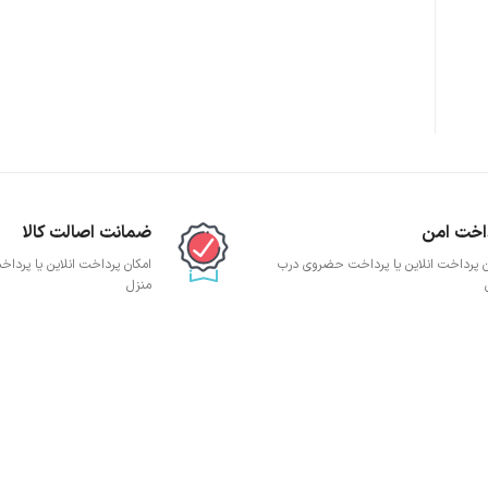
پچ پنل SFTP
پچ پنل UTP
پچ پنل دی لینک
پچ پنل لگراند
پچ پنل نگزنس
اخت امن
ضمانت اصالت کالا
ن پرداخت انلاین یا پرداخت حضروی درب
امکان پرداخت انلاین یا پرد
منزل