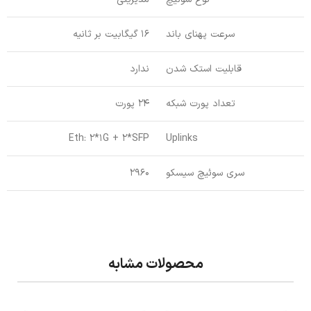
سرعت پهنای باند
16 گیگابیت بر ثانیه
قابلیت استک شدن
ندارد
تعداد پورت شبکه
24 پورت
Eth: 2*1G + 2*SFP
Uplinks
سری سوئیچ سیسکو
2960
محصولات مشابه