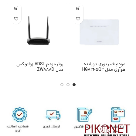
مودم فیبر نوری دوبانده
روتر مودم ADSL زولتریکس
هوآوی مدل HG8245Q2
مدل ZW888D
2