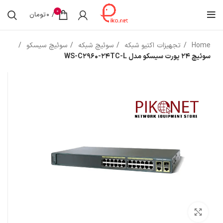
0
/
0
تومان
Home
تجهیزات اکتیو شبکه
سوئیچ شبکه
سوئیچ سیسکو
سوئیچ 24 پورت سیسکو مدل WS-C2960-24TC-L
بزرگنمایی تصویر