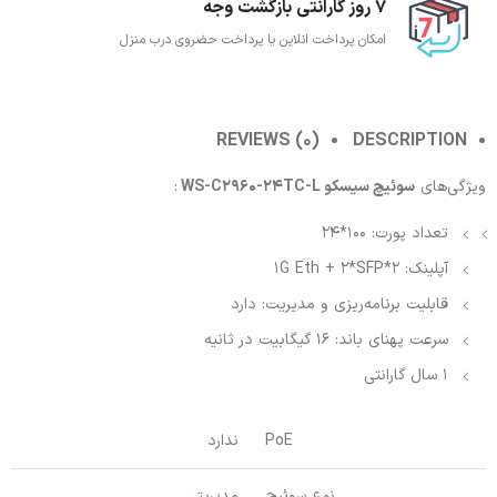
7 روز گارانتی بازگشت وجه
امکان پرداخت انلاین یا پرداخت حضروی درب منزل
REVIEWS (0)
DESCRIPTION
ویژگی‌های
سوئیچ سیسکو WS-C2960-24TC-L
:
تعداد پورت: 100*24
آپلینک:
2*1G Eth + 2*SFP
قابلیت برنامه‌ریزی و مدیریت: دارد
سرعت پهنای باند: 16 گیگابیت در ثانیه
1 سال گارانتی
PoE
ندارد
نوع سوئیچ
مدیریتی