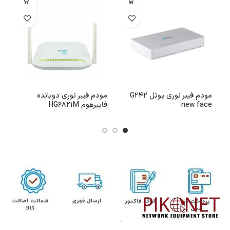
مودم فیبر نوری یوتل G242
مودم فیبر نوری دوبانده
new face
فایبرهوم HG6821M
مدل