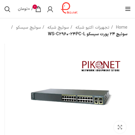
0
/
0
تومان
Home
تجهیزات اکتیو شبکه
سوئیچ شبکه
سوئیچ سیسکو
سوئیچ 24 پورت سیسکو WS-C2960-24PC-L
بزرگنمایی تصویر