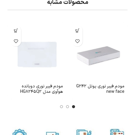
محصولات مشابه
مودم فیبر نوری یوتل G242
مودم فیبر نوری دوبانده
new face
هوآوی مدل HG8245Q2
2