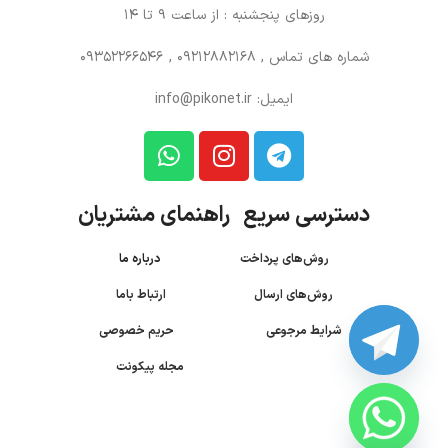
روزهای پنجشنبه : از ساعت 9 تا 14
شماره های تماس
, 09212882168 , 09352266546
ایمیل: info@pikonet.ir
دسترسی سریع راهنمای مشتریان
روش‌های پرداخت
درباره ما
روش‌های ارسال
ارتباط باما
شرایط مرجوعی
حریم خصوصی
مجله پیکونت
CHATY