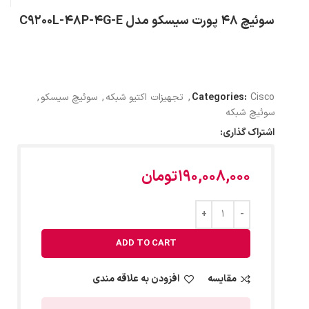
سوئیچ 48 پورت سیسکو مدل C9200L-48P-4G-E
Cisco
Categories:
,
تجهیزات اکتیو شبکه
,
سوئیچ سیسکو
,
سوئیچ شبکه
اشتراک گذاری:
190,008,000
تومان
ADD TO CART
مقایسه
افزودن به علاقه مندی