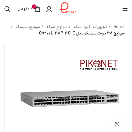
0
/
0
تومان
Home
تجهیزات اکتیو شبکه
سوئیچ شبکه
سوئیچ سیسکو
سوئیچ 48 پورت سیسکو مدل C9200L-48P-4G-E
بزرگنمایی تصویر