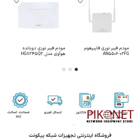
مودم فیبر نوری فایبرهوم
مودم فیبر نوری دوبانده
AN5506-02FG
هوآوی مدل HG8245Q2
8
فروشگاه اینترنتی تجهیزات شبکه پیکونت