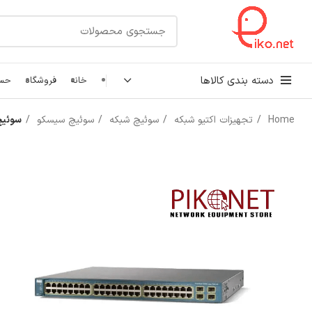
دسته بندی کالاها
خانه
فروشگاه
حسا
Home
تجهیزات اکتیو شبکه
سوئیچ شبکه
سوئیچ سیسکو
سوئیچ 48 پورت سیسکو مدل -48TS-S
کابل شبکه
رک شبکه و سرور
پچ کورد شبکه
اتصالات شبکه