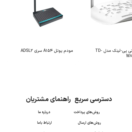
مودم روتر تی پی-لینک مدل TD-
مودم یوتل A154 سری ADSL2
W8
دسترسی سریع راهنمای مشتریان
روش‌های پرداخت
درباره ما
روش‌های ارسال
ارتباط باما