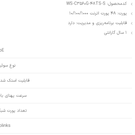
کدمحصول: WS-C3560G-48TS-S
پورت: 48 پورت اترنت 10/100/1000
قابلیت برنامه‌ریزی و مدیریت: دارد
1 سال گارانتی
oE
نوع سوئی
قابلیت استک شد
سرعت پهنای بان
تعداد پورت شبک
plinks