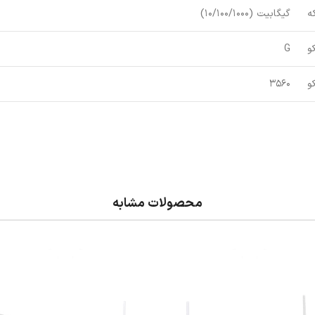
ه
گیگابیت (10/100/1000)
و
G
و
3560
محصولات مشابه