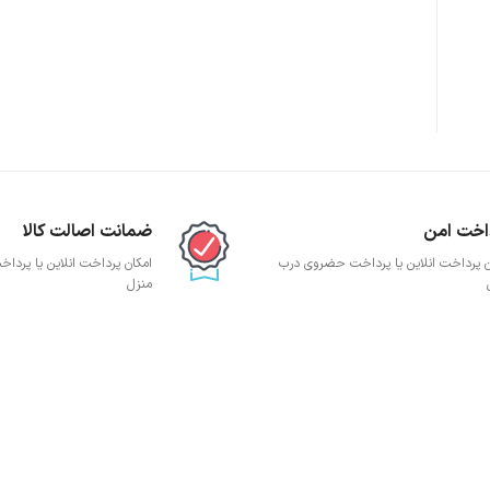
پچ پنل SFTP
پچ پنل UTP
پچ پنل دی لینک
پچ پنل لگراند
پچ پنل نگزنس
اخت امن
ضمانت اصالت کالا
ن پرداخت انلاین یا پرداخت حضروی درب
امکان پرداخت انلاین یا پرد
منزل