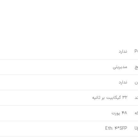
P
ندارد
چ
مدیریتی
ن
ندارد
د
32 گیگابیت بر ثانیه
ه
48 پورت
Eth: 4*SFP
U