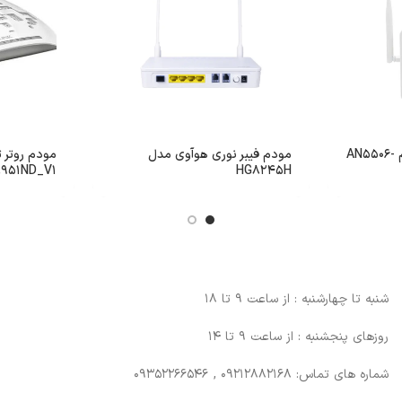
مودم فیبر نوری فایبرهوم AN5506-
مودم فیبر نوری هوآوی مدل
951ND_V1
HG8245H
شنبه تا چهارشنبه : از ساعت 9 تا 18
روزهای پنجشنبه : از ساعت 9 تا 14
شماره های تماس: 09212882168 , 09352266546