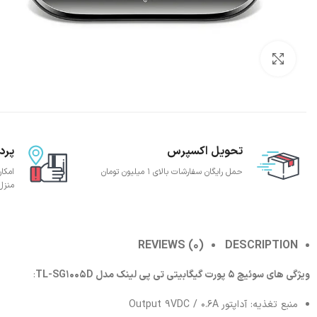
بزرگنمایی تصویر
تحویل اکسپرس
پرد
حمل رایگان سفارشات بالای 1 میلیون تومان
امکا
منزل
REVIEWS (0)
DESCRIPTION
ویژگی های سوئیچ 5 پورت گیگابیتی تی پی لینک مدل TL-SG1005D
:
منبع تغذیه: آداپتور Output 9VDC / 0.6A