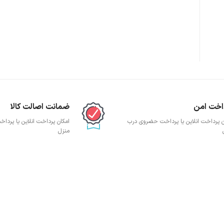
پچ پنل SFTP
پچ پنل UTP
پچ پنل دی لینک
پچ پنل لگراند
پچ پنل نگزنس
اخت امن
ضمانت اصالت کالا
ن پرداخت انلاین یا پرداخت حضروی درب
امکان پرداخت انلاین یا پرد
منزل