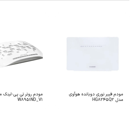
مودم فیبر نوری دوبانده هوآوی
مدل HG8245Q2
W8951ND_V1