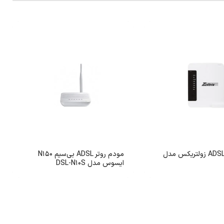
روتر مودم ADSL زولتریکس مدل
مودم روتر ADSL بی‌سیم N150
ایسوس مدل DSL-N10S