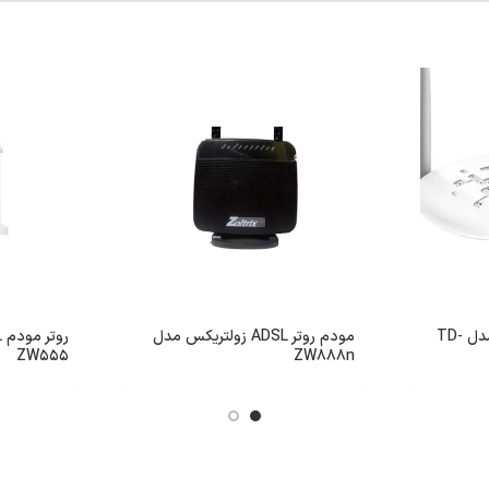
مودم روتر تی پی-لینک مدل TD-
مودم روتر ADSL زولتریکس مدل
ZW555
ZW888n