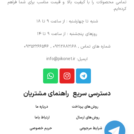
تمامی محصولات را با کیفیت بالا و قیمت مناسب برای شما فراهم
کرده‌ایم.
شنبه تا چهارشنبه : از ساعت 9 تا 18
روزهای پنجشنبه : از ساعت 9 تا 14
شماره های تماس
, 09212882168 , 09352266546
ایمیل: info@pikonet.ir
دسترسی سریع راهنمای مشتریان
روش‌های پرداخت
درباره ما
روش‌های ارسال
ارتباط باما
شرایط مرجوعی
حریم خصوصی