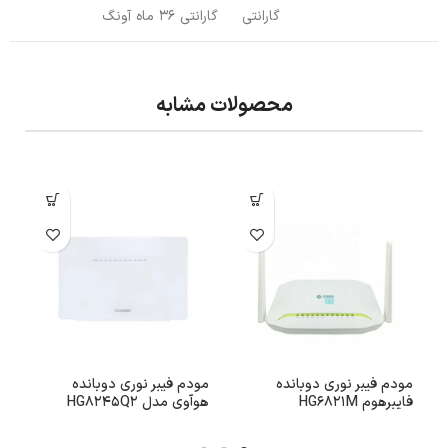
گارانتی
گارانتی 36 ماه آونگ
محصولات مشابه
مودم فیبر نوری دوبانده
مودم فیبر نوری دوبانده
فایبرهوم HG6821M
هوآوی مدل HG8245Q2
مد