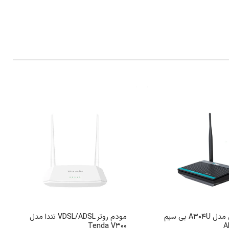
مودم یوتل مدل A304U بی سیم
مودم روتر VDSL/ADSL تندا مدل
Tenda V300
A