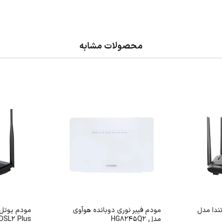
محصولات مشابه
م روتر VDSL/ADSL تندا مدل
مودم فیبر نوری دوبانده هوآوی
مدل HG8245Q2
DSL2 Plus