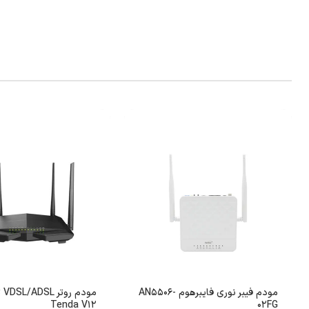
مودم فیبر نوری فایبرهوم AN5506-
مود
Tenda V12
02FG