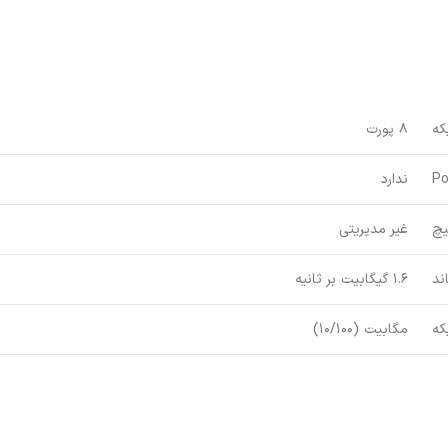
که
8 پورت
P
ندارد
یچ
غیر مدیریتی
ند
1.6 گیگابیت بر ثانیه
که
مگابیت (10/100)