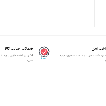
پچ پنل SFTP
پچ پنل UTP
پچ پنل دی لینک
پچ پنل لگراند
پچ پنل نگزنس
اخت امن
ضمانت اصالت کالا
ن پرداخت انلاین یا پرداخت حضروی درب
امکان پرداخت انلاین یا پرد
منزل