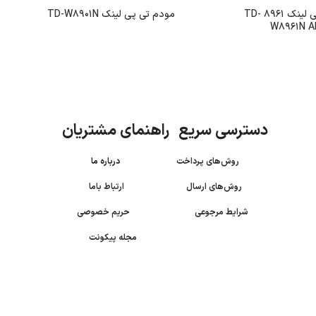
مودم تی پی لینک 8961 TD-
مودم تی ‌پی لینک TD-W8901N
W8961N A
دسترسی سریع راهنمای مشتریان
روش‌های پرداخت
درباره ما
روش‌های ارسال
ارتباط باما
شرایط مرجوعی
حریم خصوصی
مجله پیکونت