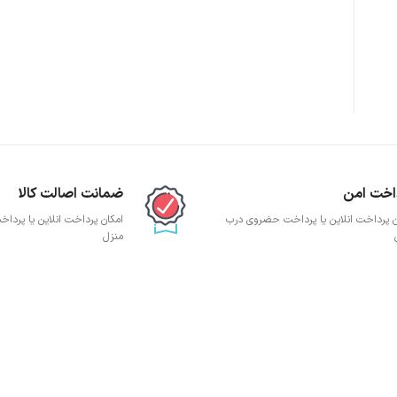
پچ پنل SFTP
پچ پنل UTP
پچ پنل دی لینک
پچ پنل لگراند
پچ پنل نگزنس
اخت امن
ضمانت اصالت کالا
ن پرداخت انلاین یا پرداخت حضروی درب
امکان پرداخت انلاین یا پرد
منزل