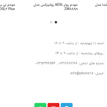
م روتر VDSL/ADSL تندا مدل
مودم روتر ADSL زولتریکس مدل
DSL2 Plus
ZW888n
شنبه تا چهارشنبه : از ساعت 9 تا 18
روزهای پنجشنبه : از ساعت 9 تا 14
شماره های تماس: 09212882168 , 09352266546
ایمیل: info@pikonet.ir