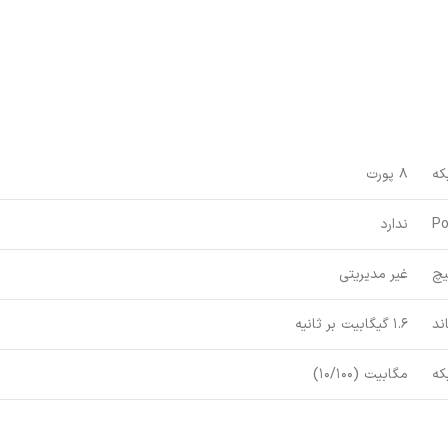
که
8 پورت
P
ندارد
یچ
غیر مدیریتی
ند
1.6 گیگابیت بر ثانیه
که
مگابیت (10/100)