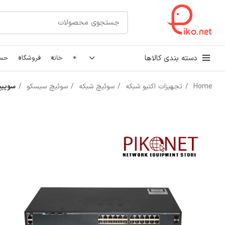
دسته بندی کالاها
خانه
فروشگاه
حسا
Home
تجهیزات اکتیو شبکه
سوئیچ شبکه
سوئیچ سیسکو
سوییچ شبکه 24 پورت س
کابل شبکه
رک شبکه و سرور
پچ کورد شبکه
اتصالات شبکه