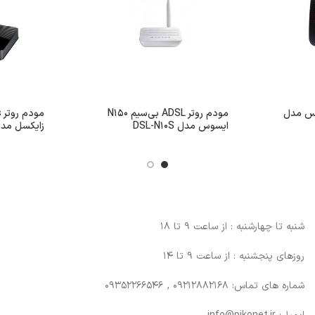
 زولتریکس مدل
مودم روتر ADSL بی‌سیم N150
ایسوس مدل DSL-N10S
زایکسل مدل 202-T10A/B
شنبه تا چهارشنبه : از ساعت 9 تا 18
روزهای پنجشنبه : از ساعت 9 تا 14
شماره های تماس: 09212882168 , 09352266546