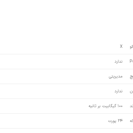
و
X
P
ندارد
چ
مدیریتی
ن
ندارد
د
100 گیگابیت بر ثانیه
ه
24 پورت