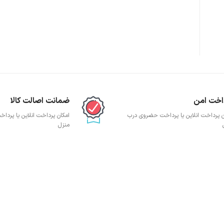
پچ پنل SFTP
پچ پنل UTP
پچ پنل دی لینک
پچ پنل لگراند
پچ پنل نگزنس
اخت امن
ضمانت اصالت کالا
ن پرداخت انلاین یا پرداخت حضروی درب
امکان پرداخت انلاین یا پرد
منزل