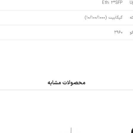
Eth: 2*SFP
U
ه
گیگابیت (10/100/1000)
و
2960
محصولات مشابه