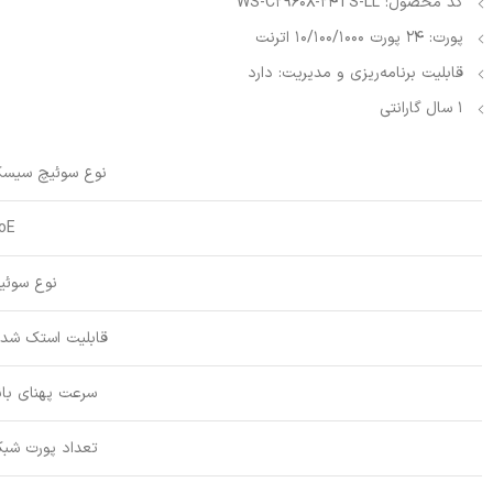
کد محصول: WS-C2960X-24TS-LL
پورت: 24 پورت 10/100/1000 اترنت
قابلیت برنامه‌ریزی و مدیریت: دارد
1 سال گارانتی
نوع سوئیچ سیسک
oE
نوع سوئی
قابلیت استک شد
سرعت پهنای بان
تعداد پورت شبک