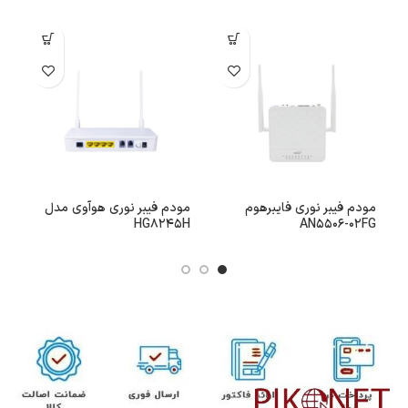
مودم فیبر نوری فایبرهوم
مودم فیبر نوری هوآوی مدل
AN5506-02FG
HG8245H
مدل