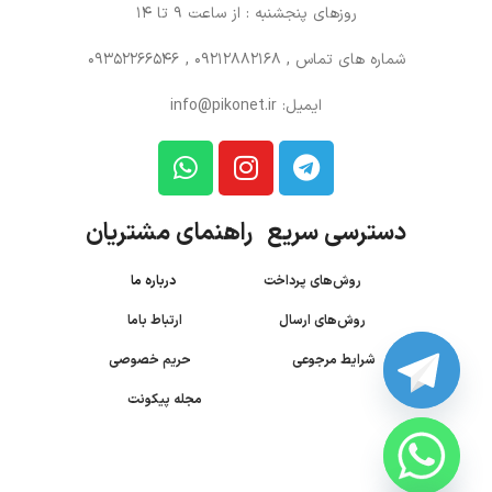
روزهای پنجشنبه : از ساعت 9 تا 14
شماره های تماس
, 09212882168 , 09352266546
ایمیل: info@pikonet.ir
دسترسی سریع راهنمای مشتریان
روش‌های پرداخت
درباره ما
روش‌های ارسال
ارتباط باما
شرایط مرجوعی
حریم خصوصی
مجله پیکونت
CHATY