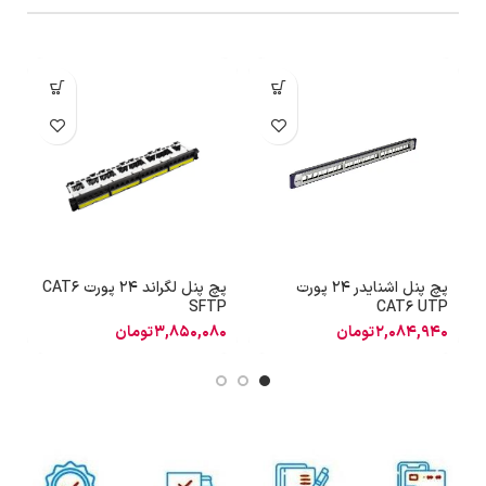
پچ پنل اشنایدر 24 پورت
پچ پنل لگراند 24 پورت CAT6
ا
SFTP
CAT6 UTP
2,084,940
تومان
3,850,080
تومان
0