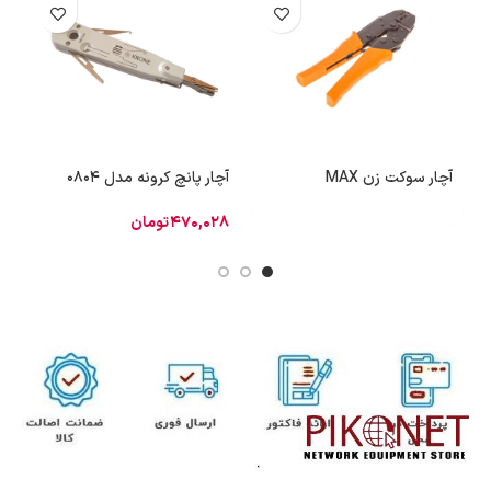
آچار سوکت زن MAX
آچار پانچ کرونه مدل 0804
آچ
470,028
تومان
4