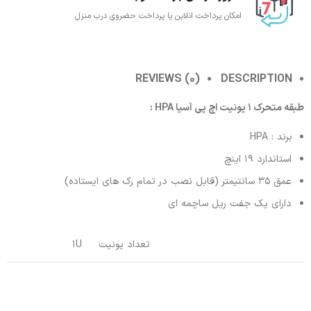
امکان پرداخت انلاین یا پرداخت حضروی درب منزل
REVIEWS (0)
DESCRIPTION
طبقه متحرک 1 یونیت اچ پی آسیا HPA :
برند : HPA
استاندارد 19 اینچ
عمق 35 سانتیمتر (قابل نصب در تمام رک های ایستاده)
دارای یک جفت ریل ساچمه ای
تعداد یونیت
1U