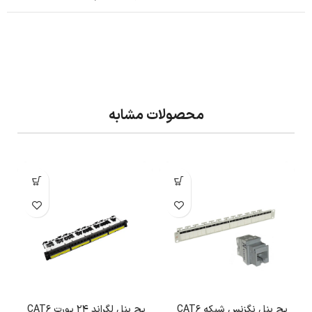
محصولات مشابه
پچ پنل نگزنس شبکه CAT6
پچ پنل لگراند 24 پورت CAT6