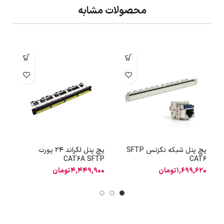
محصولات مشابه
پچ پنل شبکه نگزنس SFTP
پچ پنل لگراند 24 پورت
R
CAT6A SFTP
CAT6
1,699,620
تومان
4,449,900
تومان
4