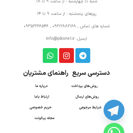
شنبه تا چهارشنبه : از ساعت 9 تا 18
روزهای پنجشنبه : از ساعت 9 تا 14
شماره های تماس
, 09212882168 , 09352266546
ایمیل: info@pikonet.ir
دسترسی سریع راهنمای مشتریان
روش‌های پرداخت
درباره ما
روش‌های ارسال
ارتباط باما
شرایط مرجوعی
حریم خصوصی
مجله پیکونت