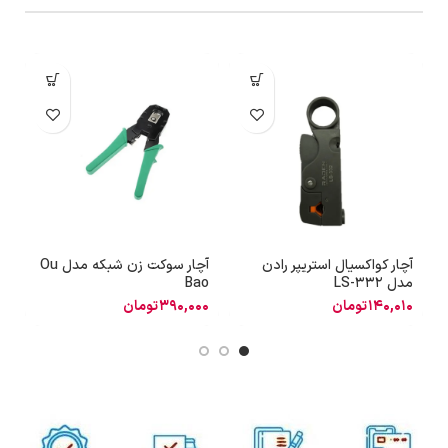
آچار کواکسیال استریپر رادن
آچار سوکت زن شبکه مدل Ou
آ
مدل LS-332
Bao
140,010
تومان
390,000
تومان
4