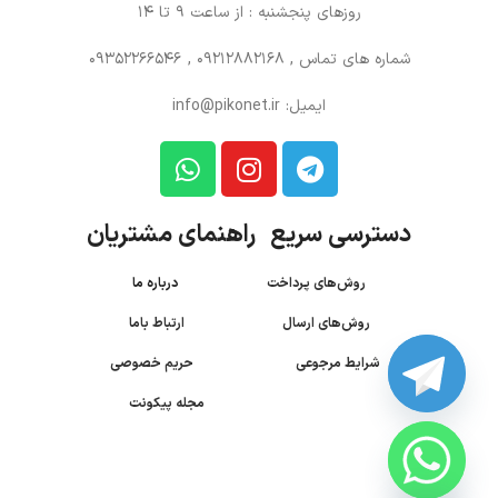
روزهای پنجشنبه : از ساعت 9 تا 14
شماره های تماس
, 09212882168 , 09352266546
ایمیل: info@pikonet.ir
دسترسی سریع راهنمای مشتریان
روش‌های پرداخت
درباره ما
روش‌های ارسال
ارتباط باما
شرایط مرجوعی
حریم خصوصی
مجله پیکونت
CHATY