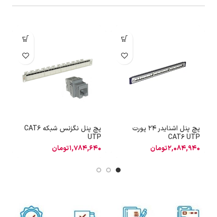
پچ پنل اشنایدر 24 پورت
پچ پنل نگزنس شبکه CAT6
ا
UTP
CAT6 UTP
2,084,940
تومان
1,784,640
تومان
0