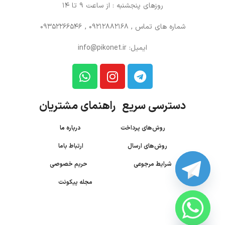
روزهای پنجشنبه : از ساعت 9 تا 14
شماره های تماس
, 09212882168 , 09352266546
ایمیل: info@pikonet.ir
دسترسی سریع راهنمای مشتریان
روش‌های پرداخت
درباره ما
روش‌های ارسال
ارتباط باما
شرایط مرجوعی
حریم خصوصی
مجله پیکونت
CHATY