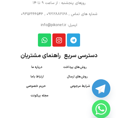
روزهای پنجشنبه : از ساعت 9 تا 14
شماره های تماس
, 09212882168 , 09352266546
ایمیل: info@pikonet.ir
دسترسی سریع راهنمای مشتریان
روش‌های پرداخت
درباره ما
روش‌های ارسال
ارتباط باما
شرایط مرجوعی
حریم خصوصی
مجله پیکونت
CHATY