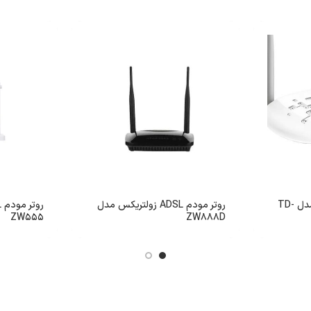
مودم روتر تی پی-لینک مدل TD-
روتر مودم ADSL زولتریکس مدل
ZW555
ZW888D