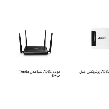
روتر مودم ADSL زولتریکس مدل
مودم ADSL تندا مدل Tenda
D305