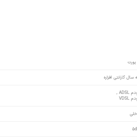
 سال گارانتی افزاره
 ADSL ,
م VDSL
خلی
5d