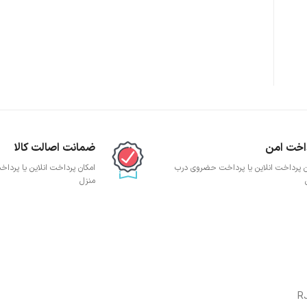
پچ پنل SFTP
پچ پنل UTP
پچ پنل دی لینک
پچ پنل لگراند
پچ پنل نگزنس
اخت امن
ضمانت اصالت کالا
ن پرداخت انلاین یا پرداخت حضروی درب
امکان پرداخت انلاین یا پرد
منزل