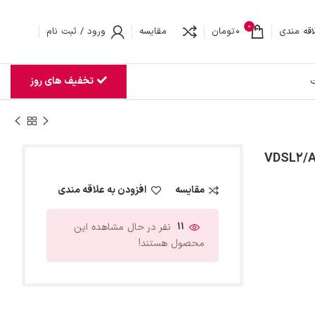
0
اقه مندی
0
تومان
مقایسه
ورود / ثبت نام
تخفیف های روز
ت
وتل مدل V304F سری VDSL2/ADSL2
مقایسه
افزودن به علاقه مندی
11
نفر در حال مشاهده این
محصول هستند!