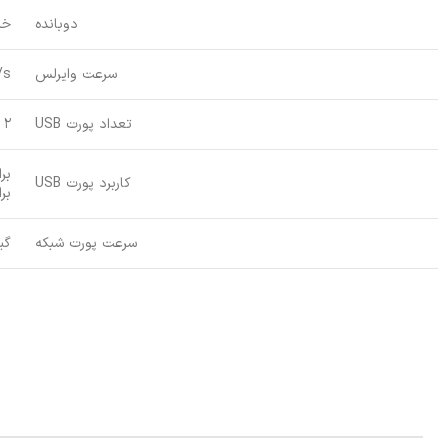
دوبانده
خی
سرعت وایرلس
/s
تعداد پورت USB
2 عدد
بر
کاربرد پورت USB
برا
سرعت پورت شبکه
گیگا