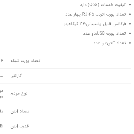
کیفیت خدمات (QoS):دارد
تعداد پورت اترنت RJ-45:چهار عدد
فرکانس قابل پشتیبانی:2.4 گیگاهرتز
تعداد پورت USB:دو عدد
تعداد آنتن:دو عدد
تعداد پورت شبکه
4 پورت
گارانتی
سه
مودم
نوع مودم
مود
تعداد آنتن
دا
قدرت آنتن
Bi