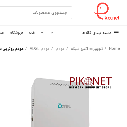
دسته بندی کالاها
خانه
فروشگاه
حسا
Home
تجهیزات اکتیو شبکه
مودم
مودم VDSL
مودم روتر بی سیم یوتل مدل 
کابل شبکه
رک شبکه و سرور
پچ کورد شبکه
اتصالات شبکه