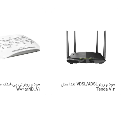
مودم روتر VDSL/ADSL تندا مدل
W8951ND_V1
Tenda V12