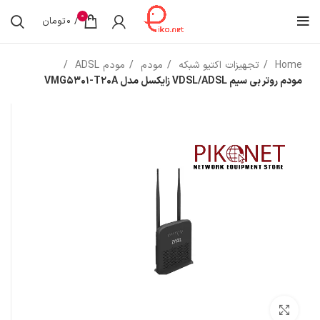
0
/
0
تومان
Home
تجهیزات اکتیو شبکه
مودم
مودم ADSL
مودم روتر بی سیم VDSL/ADSL زایکسل مدل VMG5301-T20A
بزرگنمایی تصویر