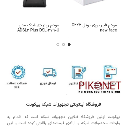
مودم فیبر نوری یوتل G242
مودم روتر دی-لینک مدل
م
1
ADSL2 Plus DSL-2790U
new face
بی‌سیم N300
فروشگاه اینترنتی تجهیزات شبکه پیکونت
پیکونت اولین فروشگاه آنلاین تجهیزات شبکه است که اقدام به
واردات محصولات شبکه و ارائه‌ی قیمت‌های رقابتی کرده است و این