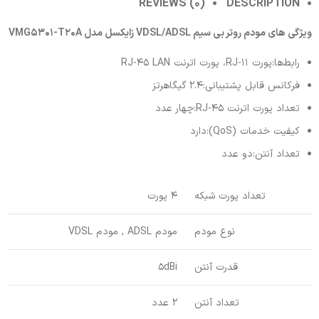
REVIEWS (0)
DESCRIPTION
ویژگی های مودم روتر بی سیم VDSL/ADSL زایکسل مدل VMG5301-T20A
رابط‌‌ها:پورت RJ-11، پورت اترنت RJ-45 LAN
فرکانس قابل پشتیبانی:2.4 گیگاهرتز
تعداد پورت اترنت RJ-45:چهار عدد
کیفیت خدمات (QoS):دارد
تعداد آنتن:دو عدد
تعداد پورت شبکه
4 پورت
نوع مودم
مودم ADSL , مودم VDSL
قدرت آنتن
5dBi
تعداد آنتن
2 عدد